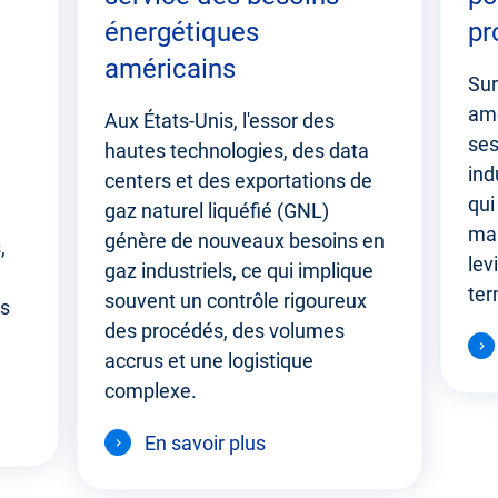
énergétiques
pr
américains
Sur
amé
Aux États-Unis, l'essor des
ses
hautes technologies, des data
ind
centers et des exportations de
qui
gaz naturel liquéfié (GNL)
mar
génère de nouveaux besoins en
,
lev
gaz industriels, ce qui implique
ter
souvent un contrôle rigoureux
es
des procédés, des volumes
n
accrus et une logistique
complexe.
En savoir plus