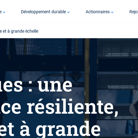
e
Développement durable
Actionnaires
Rejo
e et à grande échelle
es : une
ce résiliente,
et à grande