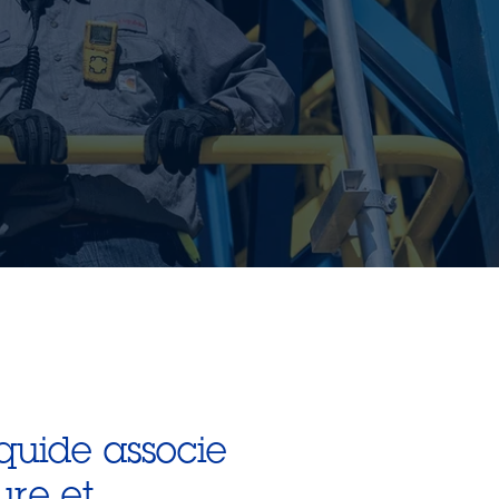
quide associe
ure et