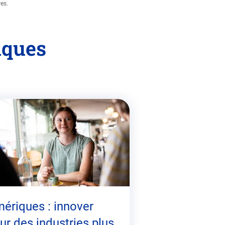
es.
iques
ériques : innover
ur des industries plus