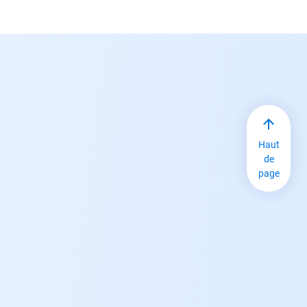
Haut
de
page