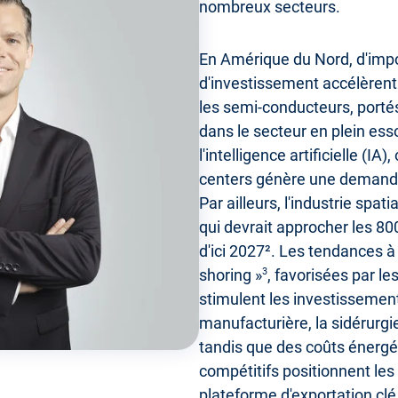
nombreux secteurs.
En Amérique du Nord, d'im
d'investissement accélèren
les semi-conducteurs, porté
dans le secteur en plein esso
l'intelligence artificielle (IA
centers génère une demande
Par ailleurs, l'industrie spa
qui devrait approcher les 80
d'ici 2027². Les tendances à l
shoring »
3
, favorisées par l
stimulent les investissement
manufacturière, la sidérurgie
tandis que des coûts énergé
compétitifs positionnent le
plateforme d'exportation clé