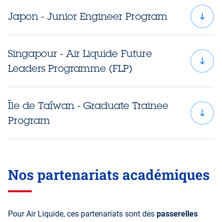
Japon - Junior Engineer Program
En savoir plus sur ce programme
Singapour - Air Liquide Future
Leaders Programme (FLP)
Air
Liquide Careers
En savoir plus sur ce programme
Île de Taïwan - Graduate Trainee
Program
En savoir plus sur ce programme
Nos partenariats académiques
En savoir plus sur ce programme
Pour Air Liquide, ces partenariats sont des
passerelles
En savoir plus sur ce programme