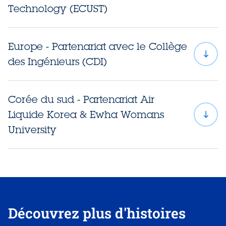
Technology (ECUST)
Qu'est-ce que c'est ?
East
Europe - Partenariat avec le Collège
China University of Science and Technology (ECUST)
des Ingénieurs (CDI)
International Elite Engineering School
Corée du sud - Partenariat Air
Collège des Ingénieurs
Liquide Korea & Ewha Womans
University
Découvrez plus d'histoires