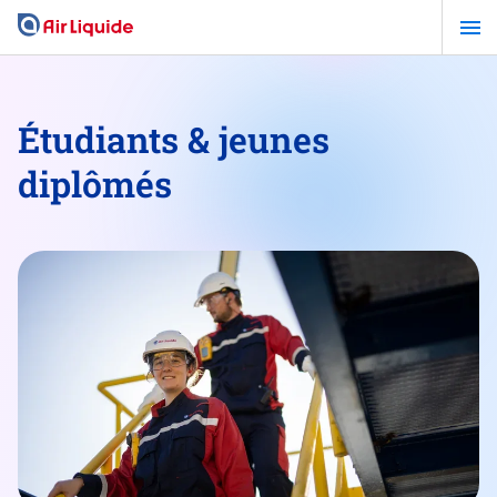
Aller
au
contenu
principal
Étudiants & jeunes
diplômés