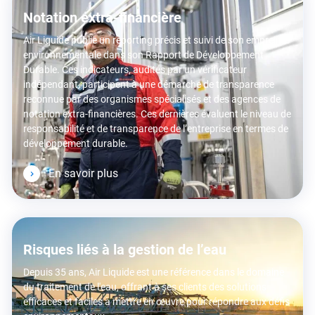
Notation extra-financière
Air Liquide publie un reporting précis et suivi de son empreinte
environnementale dans son Rapport de Développement
Durable. Ces indicateurs, audités par un vérificateur
indépendant, participent à une démarche de transparence
reconnue par des organismes spécialisés et des agences de
notation extra-financières. Ces dernières évaluent le niveau de
responsabilité et de transparence de l’entreprise en termes de
développement durable.
En savoir plus
Risques liés à la gestion de l’eau
Depuis 35 ans, Air Liquide est une référence dans le domaine
du traitement de l'eau, offrant à ses clients des solutions
efficaces et faciles à mettre en œuvre pour répondre aux défis