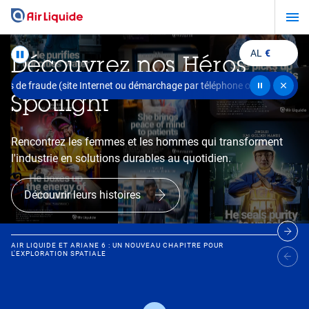
Aller
au
contenu
AL
€
Découvrez nos Héros
principal
es de fraude (site Internet ou démarchage par téléphone ou e-mail) propo
Spotlight
Rencontrez les femmes et les hommes qui transforment
l'industrie en solutions durables au quotidien.
Découvrir leurs histoires
AIR LIQUIDE ET ARIANE 6 : UN NOUVEAU CHAPITRE POUR
L'EXPLORATION SPATIALE