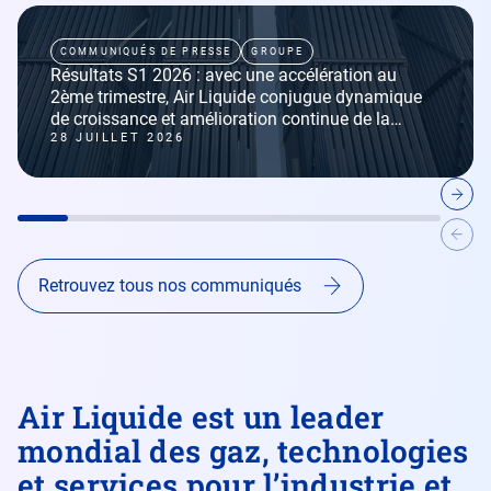
COMMUNIQUÉS DE PRESSE
GROUPE
Résultats S1 2026 : avec une accélération au
2ème trimestre, Air Liquide conjugue dynamique
de croissance et amélioration continue de la
performance
28 JUILLET 2026
Retrouvez tous nos communiqués
Air Liquide est un leader
mondial des gaz, technologies
et services pour l’industrie et