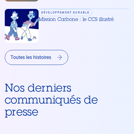
DÉVELOPPEMENT DURABLE
Mission Carbone : le CCS illustré
Toutes les histoires
Nos derniers
Passer
Revenir
cette
avant
communiqués de
zone
cette
presse
zone