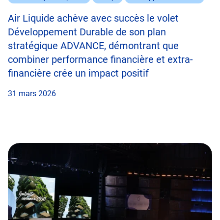
Air Liquide achève avec succès le volet
Développement Durable de son plan
stratégique ADVANCE, démontrant que
combiner performance financière et extra-
financière crée un impact positif
31 mars 2026