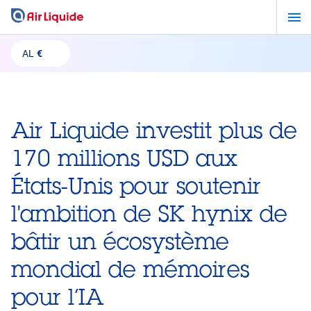
Aller
au
contenu
AL
€
principal
Air Liquide investit plus de
170 millions USD aux
États-Unis pour soutenir
l'ambition de SK hynix de
bâtir un écosystème
mondial de mémoires
pour l’IA