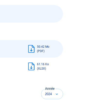
50.42 Mo
(PDF)
61.16 Ko
(XLSX)
Année