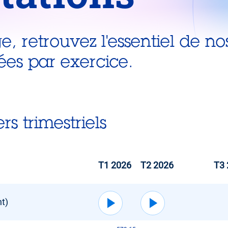
, retrouvez l'essentiel de no
sées par exercice.
rs trimestriels
T1 2026
T2 2026
T3 
t)