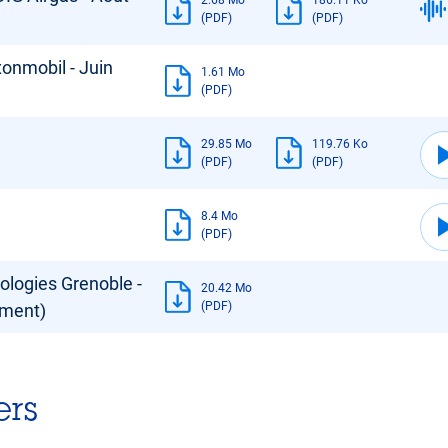
2.68 Mo
186.11 Ko
(PDF)
(PDF)
xonmobil - Juin
1.61 Mo
(PDF)
29.85 Mo
119.76 Ko
(PDF)
(PDF)
8.4 Mo
(PDF)
ologies Grenoble -
20.42 Mo
(PDF)
ement)
ers