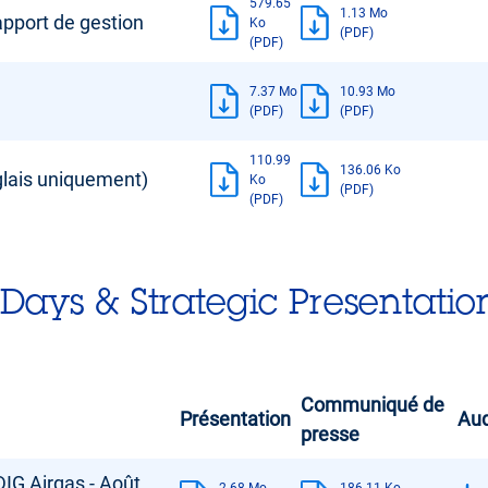
579.65
1.13 Mo
pport de gestion
Ko
(PDF)
(PDF)
7.37 Mo
10.93 Mo
(PDF)
(PDF)
110.99
136.06 Ko
glais uniquement)
Ko
(PDF)
(PDF)
Days & Strategic Presentatio
Communiqué de
Présentation
Aud
presse
DIG Airgas - Août