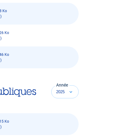
8 Ko
)
26 Ko
)
46 Ko
)
Année
ubliques
15 Ko
)