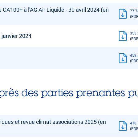
A100+ à l'AG Air Liquide - 30 avril 2024 (en
77.7
(PDF
353.
 janvier 2024
(PDF
459.
(PDF
ès des parties prenantes p
liques et revue climat associations 2025 (en
418.
(PDF