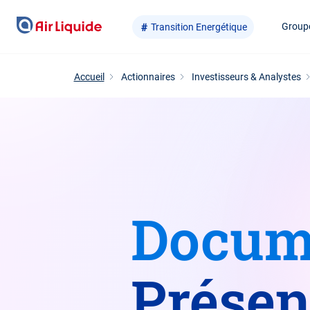
Aller
Group
Transition Energétique
au
contenu
principal
Accueil
Actionnaires
Investisseurs & Analystes
Docum
Présen