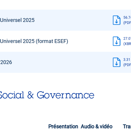
56.7
Universel 2025
(PDF
27.0
Universel 2025 (format ESEF)
(XBR
3.31
l 2026
(PDF
Social & Governance
Présentation
Audio & vidéo
Tra