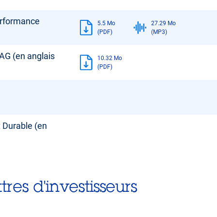
erformance
5.5 Mo
27.29 Mo
(PDF)
(MP3)
AG (en anglais
10.32 Mo
(PDF)
 Durable (en
res d'investisseurs