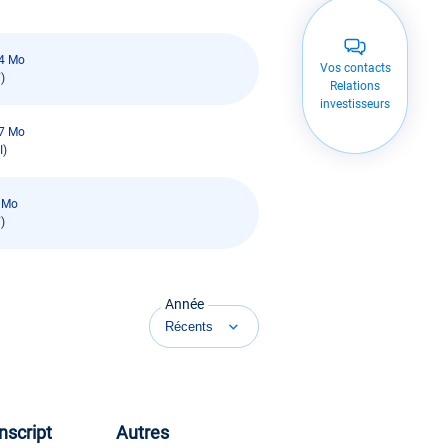
4 Mo
Vos contacts
)
Relations
investisseurs
7 Mo
I)
 Mo
)
Année
nscript
Autres