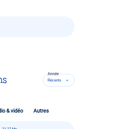
Année
ns
io & vidéo
Autres