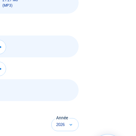
21.27 Mo
(MP3)
Année