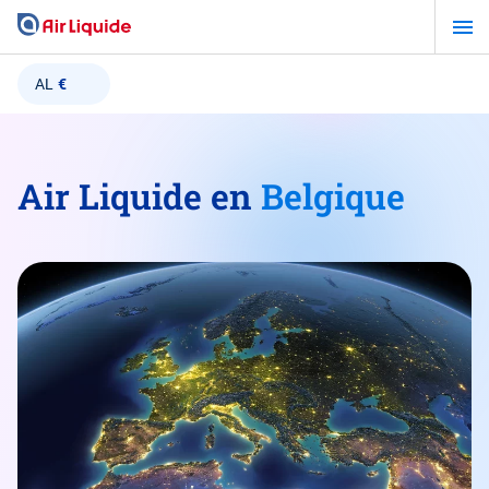
Aller
au
contenu
AL
€
principal
Air Liquide en
Belgique