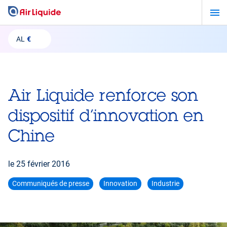
Aller
au
contenu
AL
€
principal
Air Liquide renforce son
dispositif d’innovation en
Chine
le
25 février 2016
Communiqués de presse
Innovation
Industrie