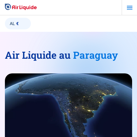
Aller
au
contenu
AL
€
principal
Air Liquide au
Paraguay