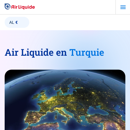
Aller
au
contenu
AL
€
principal
Air Liquide en
Turquie