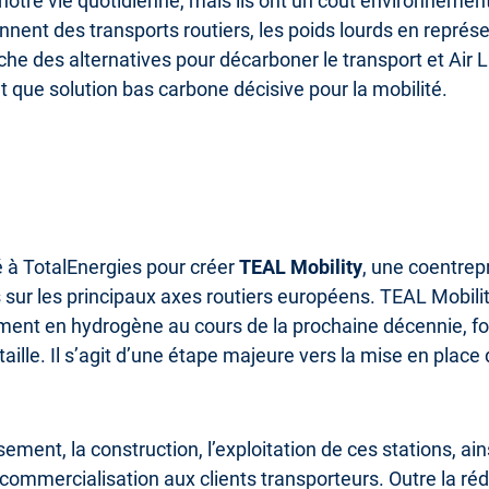
 notre vie quotidienne, mais ils ont un coût environnemen
nnent des transports routiers, les poids lourds en représ
e des alternatives pour décarboner le transport et Air 
nt que solution bas carbone décisive pour la mobilité.
é à TotalEnergies pour créer
TEAL Mobility
, une coentrepr
s sur les principaux axes routiers européens. TEAL Mobili
lement en hydrogène au cours de la prochaine décennie, f
taille. Il s’agit d’une étape majeure vers la mise en pla
sement, la construction, l’exploitation de ces stations, a
commercialisation aux clients transporteurs. Outre la ré