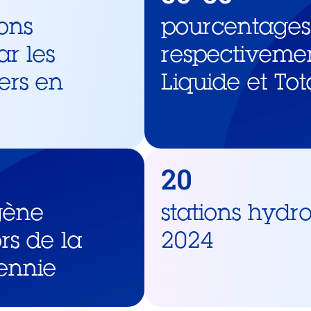
ons
pourcentages
ar les
respectivemen
iers en
Liquide et To
20
gène
stations hydr
rs de la
2024
ennie