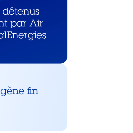
 détenus
t par Air
talEnergies
ogène fin