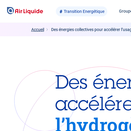
Aller
Group
Transition Energétique
au
contenu
principal
Accueil
Des énergies collectives pour accélérer l’usa
Des éner
accélérer
l’hydro