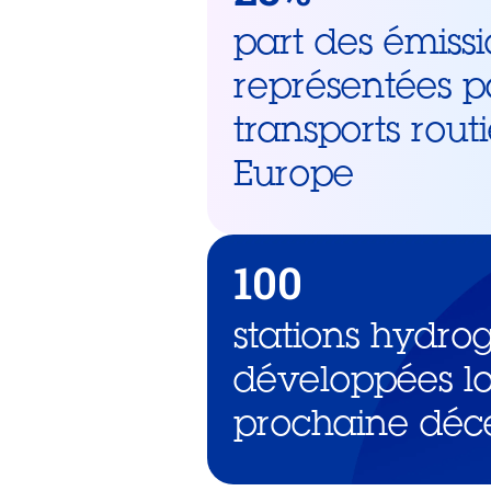
part des émissi
représentées p
transports rout
Europe
100
stations hydro
développées lo
prochaine déc