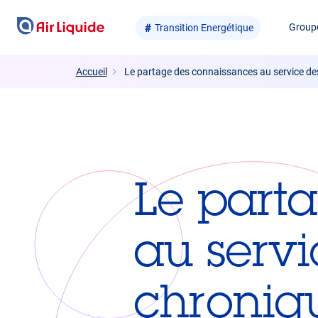
Aller
Group
Transition Energétique
au
contenu
principal
Accueil
Le partage des connaissances au service de
Le part
au servi
chroniq