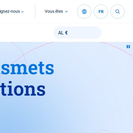
ignez-nous
Vous êtes
FR
AL
€
nsmets
tions