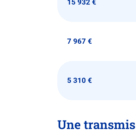
15 932 €
7 967 €
5 310 €
Une transmis