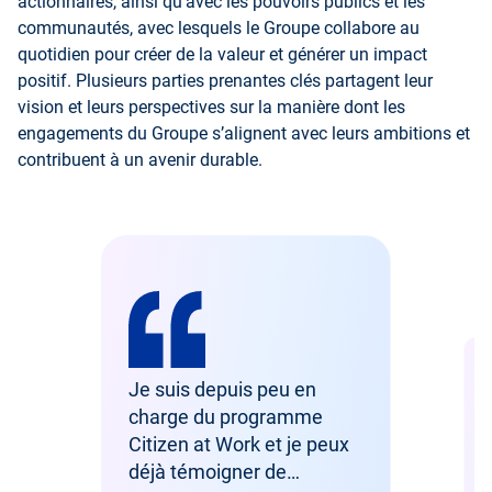
actionnaires, ainsi qu’avec les pouvoirs publics et les
communautés, avec lesquels le Groupe collabore au
quotidien pour créer de la valeur et générer un impact
positif. Plusieurs parties prenantes clés partagent leur
vision et leurs perspectives sur la manière dont les
engagements du Groupe s’alignent avec leurs ambitions et
contribuent à un avenir durable.
Je suis depuis peu en
charge du programme
Dan
int
Citizen at Work et je peux
con
ent
déjà témoigner de
Air
col