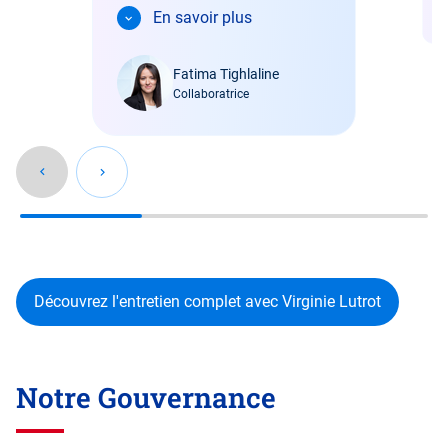
l’engagement et de
réa
En savoir plus
per
l’énergie déployée par le
per
rem
Groupe pour encourager
str
Fatima Tighlaline
les salariés à s'engager
Collaboratrice
dans des initiatives
locales.
Découvrez l'entretien complet avec Virginie Lutrot
Notre Gouvernance