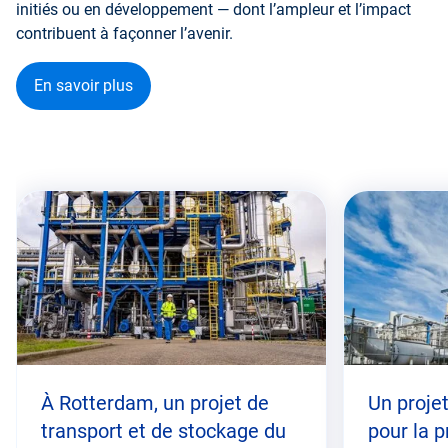
initiés ou en développement — dont l’ampleur et l’impact
contribuent à façonner l’avenir.
En savoir plus
Passer
cette
zone
À Rotterdam, un projet de
Un proje
transport et de stockage du
pour la 