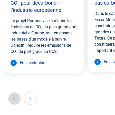
CO₂ pour décarboner
bas carb
l’industrie européenne
Dans le ca
ExxonMobil,
Le projet Porthos vise à réduire les
construire, 
émissions de CO₂ du plus grand port
grandes un
industriel d’Europe, tout en posant
Texas. Ce p
les bases d’un modèle à suivre.
constituera
Objectif : réduire les émissions de
important d
CO₂ du port grâce au CCS.
En sav
En savoir plus