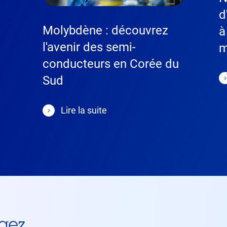
d
Molybdène : découvrez
à
l'avenir des semi-
m
conducteurs en Corée du
Sud
Lire la suite
gez