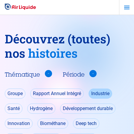
Aller
au
contenu
principal
Découvrez (toutes)
nos
histoires
Thématique
Période
Thématique
Groupe
Rapport Annuel Intégré
Industrie
Santé
Hydrogène
Développement durable
Innovation
Biométhane
Deep tech