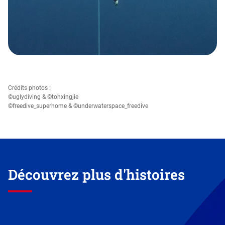
Crédits photos :
©uglydiving & ©tohxingjie
©freedive_superhome & ©underwaterspace_freedive
Découvrez plus d'histoires