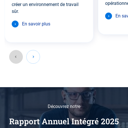
opérationne
créer un environnement de travail
sûr.
En sav
En savoir plus
Revenir
avant
cette
zone
Découvrez notre
Rapport Annuel Intégré 2025