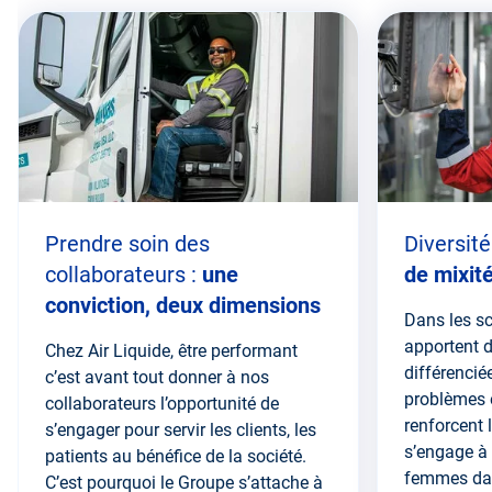
Passer
cette
zone
Prendre soin des
Diversité
collaborateurs :
une
de mixit
conviction, deux dimensions
Dans les s
apportent 
Chez Air Liquide, être performant
différencié
c’est avant tout donner à nos
problèmes 
collaborateurs l’opportunité de
renforcent l
s’engager pour servir les clients, les
s’engage à
patients au bénéfice de la société.
femmes dan
C’est pourquoi le Groupe s’attache à