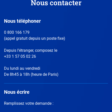
Nous contacter
votre choix, nous avons bloqué la lecture de cette
vidéo. Si vous souhaitez continuer et lire la vidéo,
vous devez nous donner votre accord en cliquant
Lire la transcription
sur le bouton ci-dessous.
Nous téléphoner
0 800 166 179
J'accepte - Lire la vidéo
(appel gratuit depuis un poste fixe)
Depuis l’étranger, composez le
+33 1 57 05 02 26
Du lundi au vendredi
De 8h45 à 18h (heure de Paris)
Nous écrire
Remplissez votre demande :
Télécharger