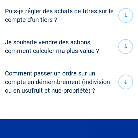
Puis-je régler des achats de titres sur le
Déclaration de revenus
compte d’un tiers ?
Espace Actionnaire
Donation
Je souhaite vendre des actions,
Carte bancaire
: paiement simple et rapide, avec
Succession
comment calculer ma plus-value ?
un plafond à 10 000 € par ordre
Virement bancaire
Événements et communications Actionnaires
Comment passer un ordre sur un
Assemblée Générale
compte en démembrement (indivision
Télécharger
PDF 242.33 Ko
ou en usufruit et nue-propriété) ?
Le visionnage de cette vidéo est susceptible
d'entraîner un dépôt de cookies de la part de
l'opérateur de la plate-forme vidéo vers laquelle
vous serez dirigé(e). Compte-tenu du refus du dépôt
de cookies que vous avez exprimé, afin de respecter