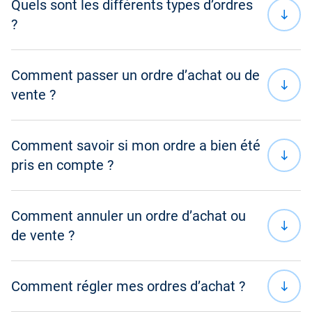
Quels sont les différents types d’ordres
Les modes de détention des actions
?
Mon compte-titres Air Liquide au quotidien
Comment passer un ordre d’achat ou de
vente ?
Passer un ordre de bourse
Mon Espace Actionnaire en ligne
Comment savoir si mon ordre a bien été
pris en compte ?
Télécharger
PDF 242.33 Ko
Mettre à jour mes coordonnées
Espace Actionnaire
Comment annuler un ordre d’achat ou
Dividende
de vente ?
Prime de fidélité
Comment régler mes ordres d’achat ?
Attribution d’Actions Gratuites