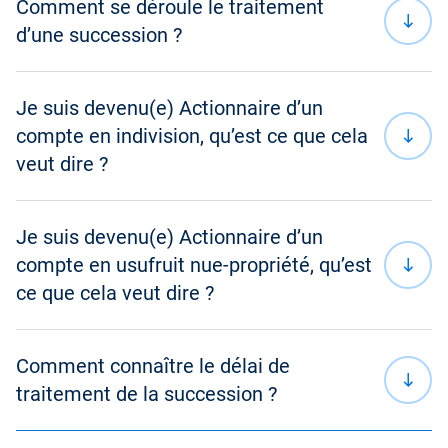
Comment se déroule le traitement
Les modes de détention des actions
d’une succession ?
Mon compte-titres Air Liquide au quotidien
Je suis devenu(e) Actionnaire d’un
compte en indivision, qu’est ce que cela
Passer un ordre de bourse
veut dire ?
Mon Espace Actionnaire en ligne
Je suis devenu(e) Actionnaire d’un
Mettre à jour mes coordonnées
compte en usufruit nue-propriété, qu’est
ce que cela veut dire ?
Dividende
Prime de fidélité
Comment connaître le délai de
traitement de la succession ?
Attribution d’Actions Gratuites
usufruitier