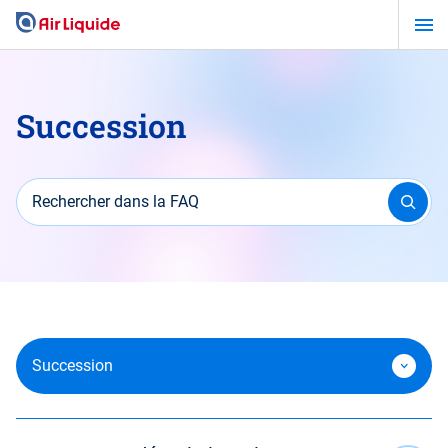
Aller
au
contenu
principal
Succession
Rechercher dans la FAQ
Succession
Devenir Actionnaire d’Air Liquide