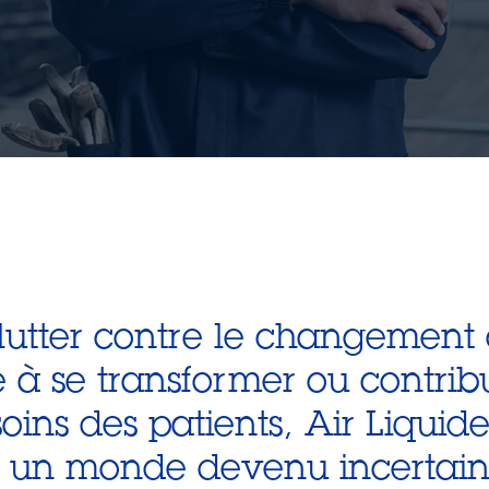
e lutter contre le changement
ie à se transformer ou contri
oins des patients, Air Liquide
s un monde devenu incertain