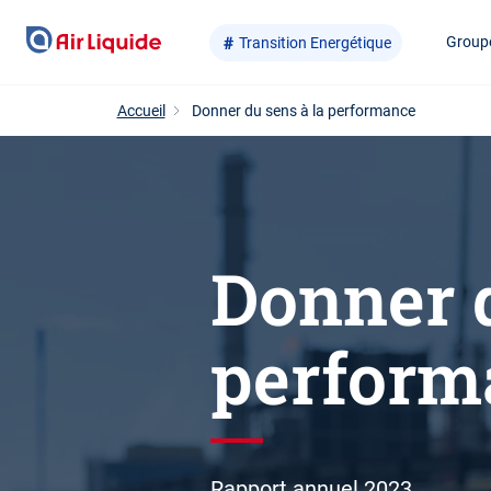
Aller
Group
Transition Energétique
au
contenu
principal
Accueil
Donner du sens à la performance
Donner d
perform
Rapport annuel 2023