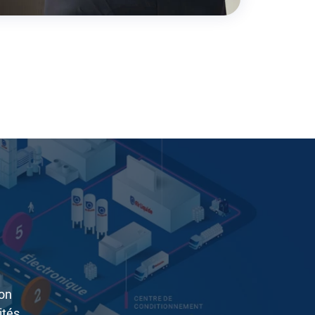
son
ités