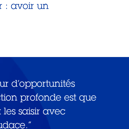
r : avoir un
ur d’opportunités
ction profonde est que
les saisir avec
udace.
”