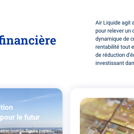
Air Liquide agit 
pour relever un 
financière
dynamique de cr
rentabilité tou
de réduction d’
investissant dan
ition
 pour le futur
dustrie lourde, figure parmi